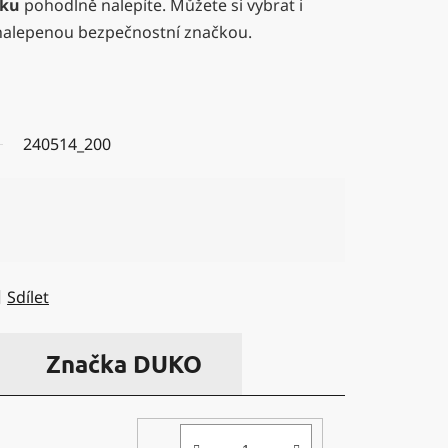
pku
pohodlně nalepíte. Můžete si vybrat i
nalepenou bezpečnostní značkou.
240514_200
Sdílet
Značka
DUKO