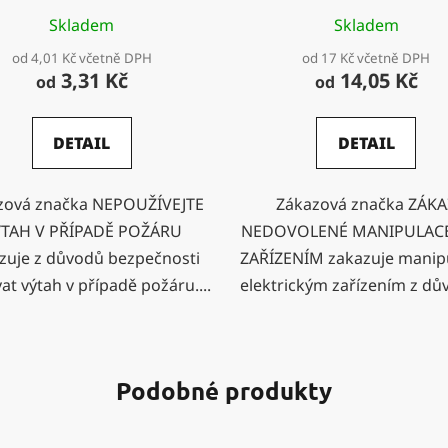
Skladem
Skladem
od 4,01 Kč včetně DPH
od 17 Kč včetně DPH
3,31 Kč
14,05 Kč
od
od
DETAIL
DETAIL
zová značka NEPOUŽÍVEJTE
Zákazová značka ZÁKA
TAH V PŘÍPADĚ POŽÁRU
NEDOVOLENÉ MANIPULACE 
zuje z důvodů bezpečnosti
ZAŘÍZENÍM zakazuje manipu
at výtah v případě požáru....
elektrickým zařízením z dův
Podobné produkty