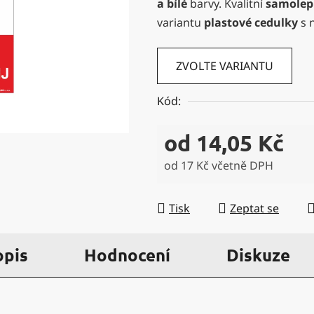
a bílé
barvy. Kvalitní
samole
5
variantu
plastové cedulky
s 
hvězdiček.
ZVOLTE VARIANTU
Kód:
od
14,05 Kč
od
17 Kč
včetně DPH
Měrná cena:
Tisk
Zeptat se
opis
Hodnocení
Diskuze