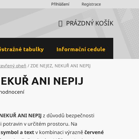
Obchodní podmínky
Přihlášení
Ochrana osobních údajů a GDPR
Registrace
M
PRÁZDNÝ KOŠÍK
NÁKUPNÍ
KOŠÍK
ýstražné tabulky
Informační cedule
Plastov
tevřený oheň
/
ZDE NEJEZ, NEKUŘ ANI NEPIJ
NEKUŘ ANI NEPIJ
 hodnocení
 NEKUŘ ANI NEPIJ
z důvodů bezpečnosti
 potravin v určitém prostoru. Na
ý
symbol a text
v kombinaci výrazně
červené