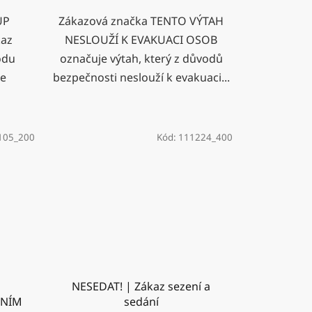
UP
Zákazová značka TENTO VÝTAH
kaz
NESLOUŽÍ K EVAKUACI OSOB
odu
označuje výtah, který z důvodů
se
bezpečnosti neslouží k evakuaci...
105_200
Kód:
111224_400
NESEDAT! | Zákaz sezení a
ENÍM
sedání