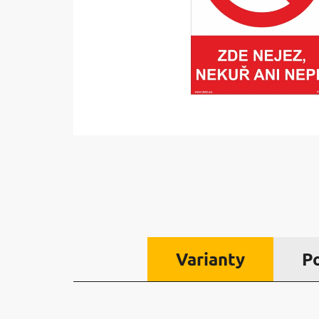
Varianty
P