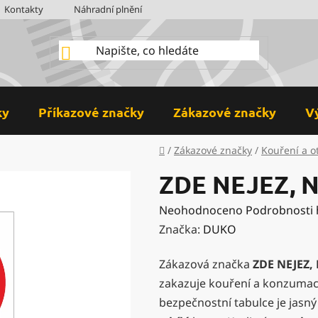
Kontakty
Náhradní plnění
BOZP
Hodnocení obchodu
ky
Příkazové značky
Zákazové značky
V
Domů
/
Zákazové značky
/
Kouření a o
ZDE NEJEZ, 
Průměrné
Neohodnoceno
Podrobnosti
hodnocení
Značka:
DUKO
produktu
Zákazová značka
ZDE NEJEZ,
je
zakazuje kouření a konzumaci
0,0
bezpečnostní tabulce je jasn
z