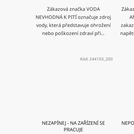
Zákazová značka VODA
Záka
NEVHODNÁ K PITÍ označuje zdroj
A
vody, která představuje ohrožení
zakaz
nebo poškození zdraví při...
napět
Kód:
244103_200
NEZAPÍNEJ - NA ZAŘÍZENÍ SE
NEPO
PRACUJE