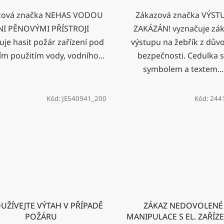
zová značka NEHAS VODOU
Zákazová značka VÝST
NI PĚNOVÝMI PŘÍSTROJI
ZAKÁZÁN! vyznačuje zá
uje hasit požár zařízení pod
výstupu na žebřík z dův
ím použitím vody, vodního...
bezpečnosti. Cedulka 
symbolem a textem...
Kód:
JE540941_200
Kód:
244
UŽÍVEJTE VÝTAH V PŘÍPADĚ
ZÁKAZ NEDOVOLENÉ
POŽÁRU
MANIPULACE S EL. ZAŘÍZ