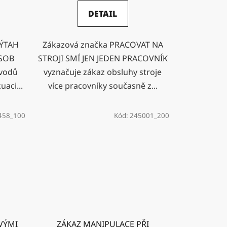
DETAIL
VÝTAH
Zákazová značka PRACOVAT NA
OSOB
STROJI SMÍ JEN JEDEN PRACOVNÍK
ůvodů
vyznačuje zákaz obsluhy stroje
uaci...
více pracovníky současně z...
458_100
Kód:
245001_200
VÝMI
ZÁKAZ MANIPULACE PŘI