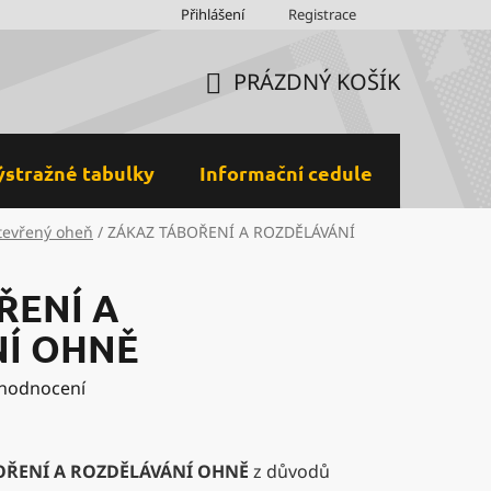
Obchodní podmínky
Přihlášení
Ochrana osobních údajů a GDPR
Registrace
M
PRÁZDNÝ KOŠÍK
NÁKUPNÍ
KOŠÍK
ýstražné tabulky
Informační cedule
Plastov
tevřený oheň
/
ZÁKAZ TÁBOŘENÍ A ROZDĚLÁVÁNÍ
ŘENÍ A
Í OHNĚ
 hodnocení
OŘENÍ A ROZDĚLÁVÁNÍ OHNĚ
z důvodů