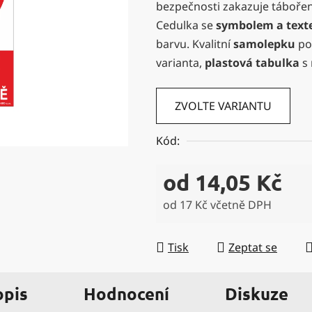
bezpečnosti zakazuje tábořen
0,0
Cedulka se
symbolem a tex
z
barvu. Kvalitní
samolepku
poh
5
varianta,
plastová tabulka
s
hvězdiček.
ZVOLTE VARIANTU
Kód:
od
14,05 Kč
od
17 Kč
včetně DPH
Měrná cena:
Tisk
Zeptat se
opis
Hodnocení
Diskuze