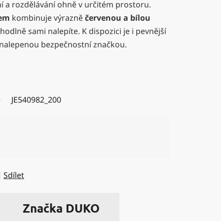
í a rozdělávání ohně v určitém prostoru.
tem
kombinuje výrazně
červenou a bílou
odlně sami nalepíte. K dispozici je i pevnější
 nalepenou bezpečnostní značkou.
JE540982_200
Sdílet
Značka
DUKO