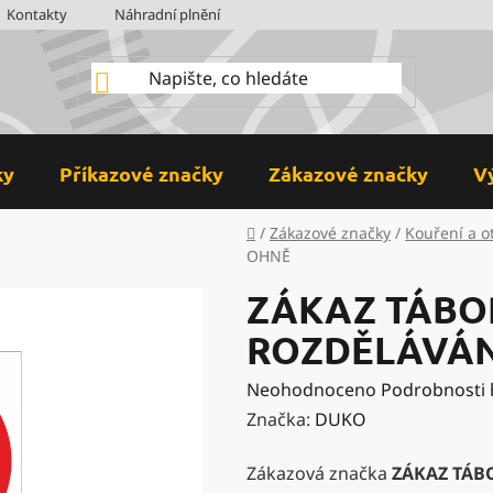
Kontakty
Náhradní plnění
BOZP
Hodnocení obchodu
ky
Příkazové značky
Zákazové značky
V
Domů
/
Zákazové značky
/
Kouření a o
OHNĚ
ZÁKAZ TÁBO
ROZDĚLÁVÁN
Průměrné
Neohodnoceno
Podrobnosti
hodnocení
Značka:
DUKO
produktu
Zákazová značka
ZÁKAZ TÁB
je