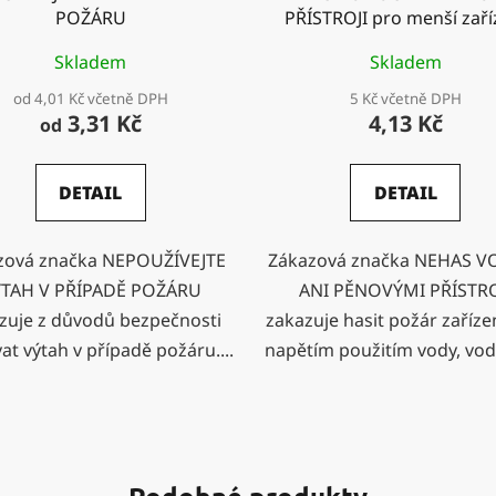
POŽÁRU
PŘÍSTROJI pro menší zaří
Skladem
Skladem
od 4,01 Kč včetně DPH
5 Kč včetně DPH
3,31 Kč
4,13 Kč
od
DETAIL
DETAIL
zová značka NEPOUŽÍVEJTE
Zákazová značka NEHAS 
TAH V PŘÍPADĚ POŽÁRU
ANI PĚNOVÝMI PŘÍSTRO
zuje z důvodů bezpečnosti
zakazuje hasit požár zaříze
at výtah v případě požáru....
napětím použitím vody, vodn