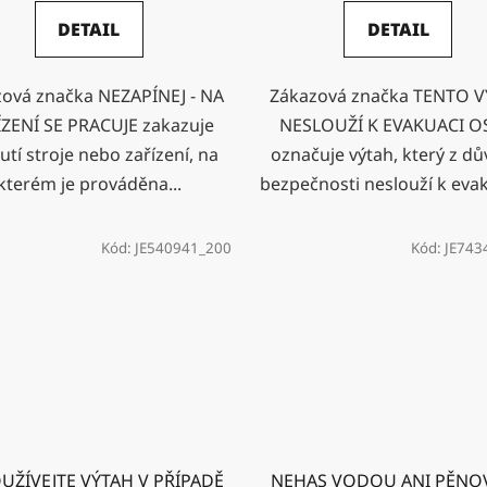
DETAIL
DETAIL
ová značka NEZAPÍNEJ - NA
Zákazová značka TENTO 
ZENÍ SE PRACUJE zakazuje
NESLOUŽÍ K EVAKUACI 
tí stroje nebo zařízení, na
označuje výtah, který z d
kterém je prováděna...
bezpečnosti neslouží k evak
Kód:
JE540941_200
Kód:
JE743
UŽÍVEJTE VÝTAH V PŘÍPADĚ
NEHAS VODOU ANI PĚNO