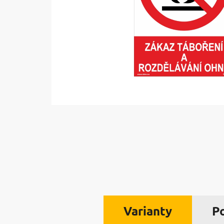
Varianty
P